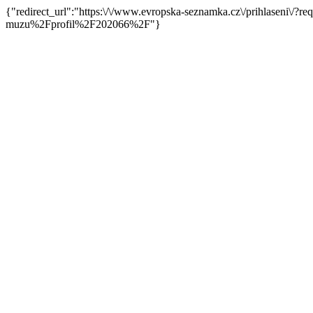
{"redirect_url":"https:\/\/www.evropska-seznamka.cz\/prihlaseni
muzu%2Fprofil%2F202066%2F"}