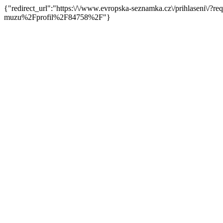
{"redirect_url":"https:\/\/www.evropska-seznamka.cz\/prihlaseni
muzu%2Fprofil%2F84758%2F"}