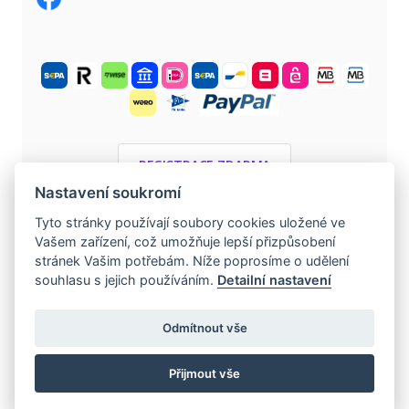
REGISTRACE ZDARMA
Nastavení soukromí
Tyto stránky používají soubory cookies uložené ve
©
2004 -
2026
evropska-seznamka.cz
.
Vašem zařízení, což umožňuje lepší přizpůsobení
Všechna práva vyhrazena.
stránek Vašim potřebám. Níže poprosíme o udělení
souhlasu s jejich používáním.
Detailní nastavení
www.czech-single-women.com
|
www.europska-zoznamka.sk
|
Odmítnout vše
www.loveineurope.eu
|
www.stavdum.cz
|
Přijmout vše
www.tschechische-traumfrauen.de