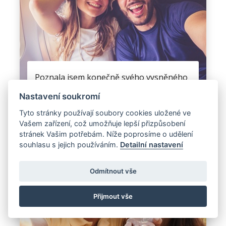
Poznala jsem konečně svého vysněného
muže. Prožili jsme minulý rok 2013 pěkné
Nastavení soukromí
chvíle. Nyní žiji u přítele v Německu už 3
měsíce. Děkuji moc.
Tyto stránky používají soubory cookies uložené ve
Vašem zařízení, což umožňuje lepší přizpůsobení
únor 2013, Katka, Plzeň
stránek Vašim potřebám. Níže poprosíme o udělení
souhlasu s jejich používáním.
Detailní nastavení
Odmítnout vše
Přijmout vše