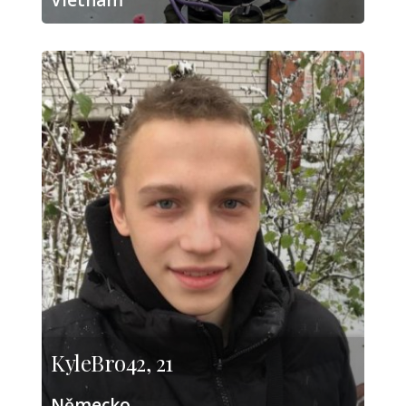
KyleBro42, 21
Německo