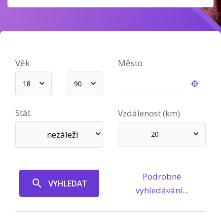
Věk
Město
18
90
Stát
Vzdálenost (km)
nezáleží
20
Podrobné
VYHLEDAT
vyhledávání...