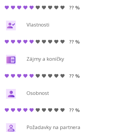
?? %
Vlastnosti
?? %
Zájmy a koníčky
?? %
Osobnost
?? %
Požadavky na partnera