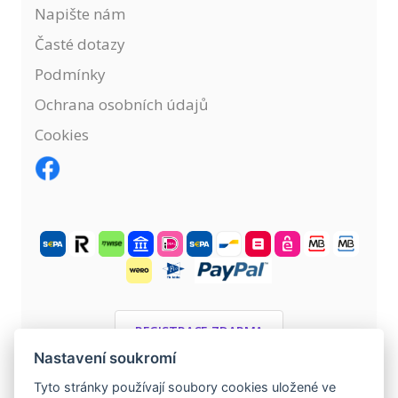
Napište nám
Časté dotazy
Podmínky
Ochrana osobních údajů
Cookies
REGISTRACE ZDARMA
Nastavení soukromí
Tyto stránky používají soubory cookies uložené ve
©
2004 -
2026
evropska-seznamka.cz
.