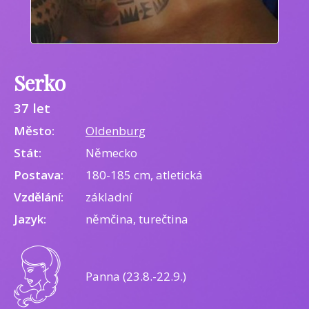
Serko
37 let
Město:
Oldenburg
Stát:
Německo
Postava:
180-185 cm, atletická
Vzdělání:
základní
Jazyk:
němčina, turečtina
Panna (23.8.-22.9.)