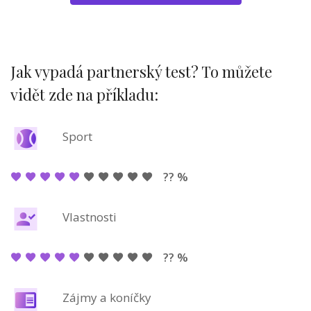
Jak vypadá partnerský test? To můžete
vidět zde na příkladu:
Sport
?? %
Vlastnosti
?? %
Zájmy a koníčky