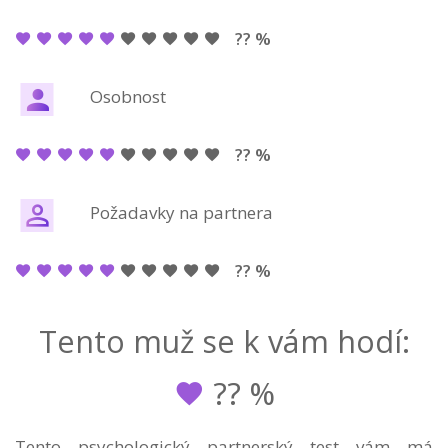
?? %
Osobnost
?? %
Požadavky na partnera
?? %
Tento muž se k vám hodí:
??
%
Tento psychologický partnerský test vám má