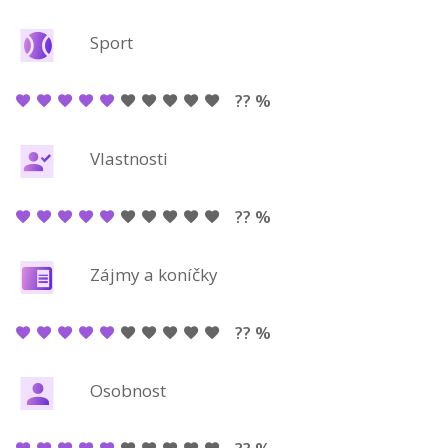
Sport
?? %
Vlastnosti
?? %
Zájmy a koníčky
?? %
Osobnost