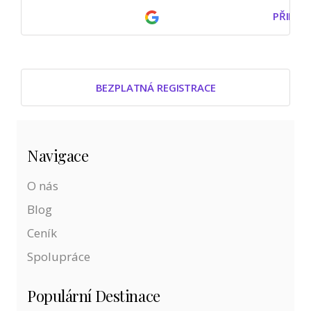
PŘIHLÁ
BEZPLATNÁ REGISTRACE
Navigace
O nás
Blog
Ceník
Spolupráce
Populární Destinace