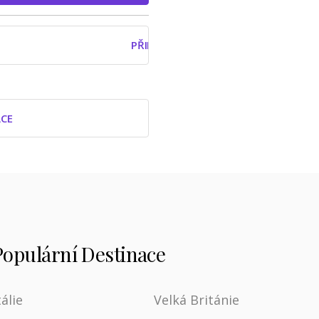
PŘIHLÁSIT SE ÚČTEM GOOGLE
ACE
Populární Destinace
tálie
Velká Británie