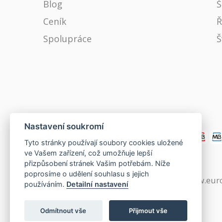
Blog
Š
Ceník
Ř
Spolupráce
Š
Nastavení soukromí
Tyto stránky používají soubory cookies uložené
ve Vašem zařízení, což umožňuje lepší
přizpůsobení stránek Vašim potřebám. Níže
poprosíme o udělení souhlasu s jejich
www.czech-single-women.com
|
www.eur
používáním.
Detailní nastavení
Odmítnout vše
Přijmout vše