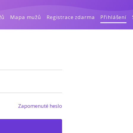
žů
Mapa mužů
Registrace zdarma
Přihlášení
Zapomenuté heslo