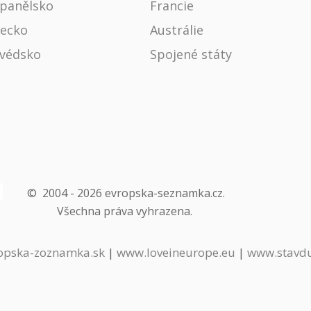
panělsko
Francie
ecko
Austrálie
védsko
Spojené státy
©
2004 -
2026
evropska-seznamka.cz
.
Všechna práva vyhrazena.
opska-zoznamka.sk
|
www.loveineurope.eu
|
www.stavd