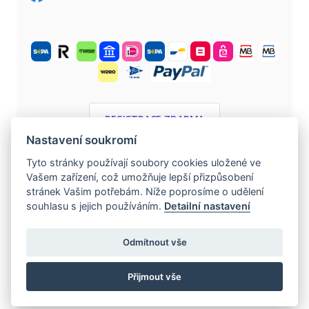
REGISTRACE ZDARMA
Nastavení soukromí
Tyto stránky používají soubory cookies uložené ve
©
2004 -
2026
evropska-seznamka.cz
.
Vašem zařízení, což umožňuje lepší přizpůsobení
Všechna práva vyhrazena.
stránek Vašim potřebám. Níže poprosíme o udělení
souhlasu s jejich používáním.
Detailní nastavení
www.czech-single-women.com
|
www.europska-zoznamka.sk
|
Odmítnout vše
www.loveineurope.eu
|
www.stavdum.cz
|
Přijmout vše
www.tschechische-traumfrauen.de