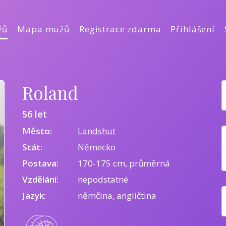
žů
Mapa mužů
Registrace zdarma
Přihlášení
Roland
56 let
Město:
Landshut
Stát:
Německo
Postava:
170-175 cm, průměrná
Vzdělání:
nepodstatné
Jazyk:
němčina, angličtina